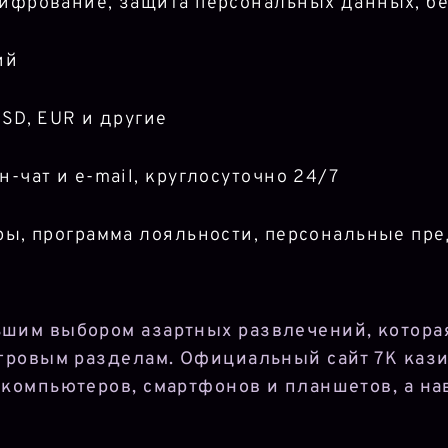
ифрование, защита персональных данных, б
ий
SD, EUR и другие
-чат и e-mail, круглосуточно 24/7
ры, программа лояльности, персональные п
ьшим выбором азартных развлечений, котора
игровым разделам. Официальный сайт 7К кази
 компьютеров, смартфонов и планшетов, а на