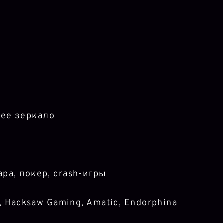
чее зеркало
ара, покер, crash-игры
g, Hacksaw Gaming, Amatic, Endorphina