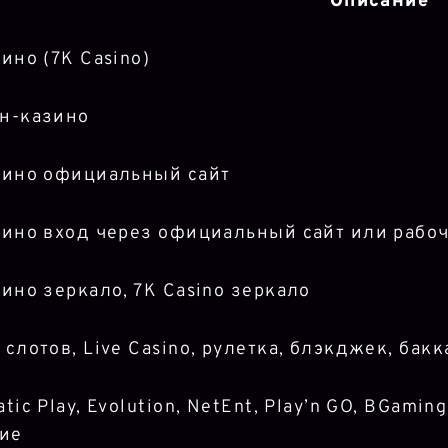
Описание
ино (7K Casino)
н-казино
зино официальный сайт
зино вход через официальный сайт или рабо
ино зеркало, 7K Casino зеркало
слотов, Live Casino, рулетка, блэкджек, бакк
tic Play, Evolution, NetEnt, Play’n GO, BGamin
гие