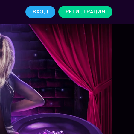
ВХОД
РЕГИСТРАЦИЯ