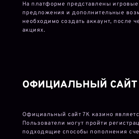
На платформе представлены игровые 
предложения и дополнительные возм
необходимо создать аккаунт, после ч
акциях.
ОФИЦИАЛЬНЫЙ САЙТ 
Официальный сайт 7К казино являетс
Пользователи могут пройти регистра
подходящие способы пополнения сче