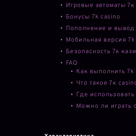
Игровые автоматы 7к
Бонусы 7k casino
Пополнение и вывод 
Мобильная версия 7k 
Безопасность 7к каз
FAQ
Как выполнить 7k 
Что такое 7к casi
Где использовать
Можно ли играть 