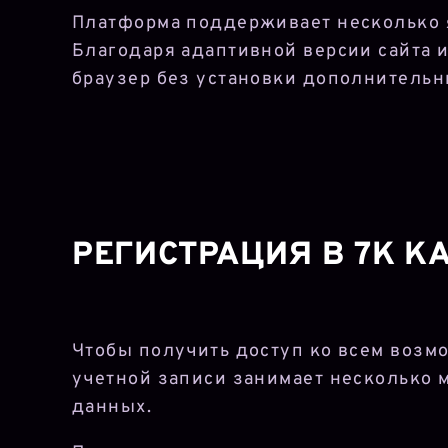
Платформа поддерживает несколько я
Благодаря адаптивной версии сайта и
браузер без установки дополнительн
РЕГИСТРАЦИЯ В 7К К
Чтобы получить доступ ко всем возм
учетной записи занимает несколько 
данных.