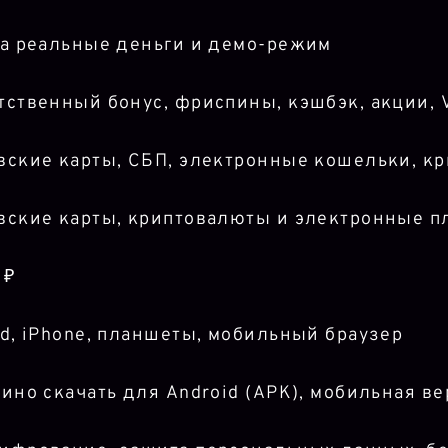
на реальные деньги и демо-режим
тственный бонус, фриспины, кэшбэк, акции, 
вские карты, СБП, электронные кошельки, к
вские карты, криптовалюты и электронные 
 ₽
id, iPhone, планшеты, мобильный браузер
ино скачать для Android (APK), мобильная ве