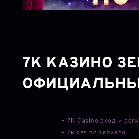
7К КАЗИНО З
ОФИЦИАЛЬНЫ
7K Casino вход и рег
7к casino зеркало