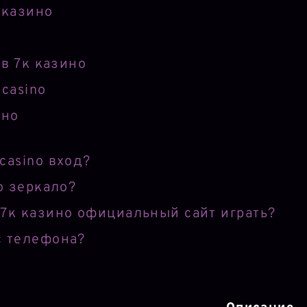
 казино
в 7к казино
casino
ино
casino вход?
no зеркало?
 7к казино официальный сайт играть?
с телефона?